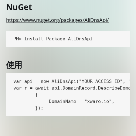
NuGet
https://www.nuget.org/packages/AliDnsApi/
使用
var api = new AliDnsApi("YOUR_ACCESS_ID", "YO
var r = await api.DomainRecord.DescribeDomain
        {

             DomainName = "xware.io",
