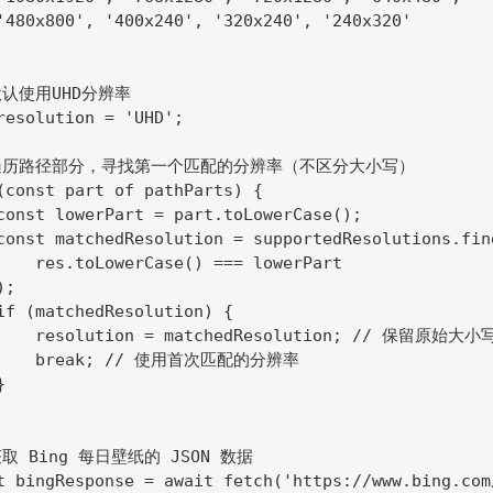
'480x800', '400x240', '320x240', '240x320'

 默认使用UHD分辨率

resolution = 'UHD';

// 遍历路径部分，寻找第一个匹配的分辨率（不区分大小写）

(const part of pathParts) {

const lowerPart = part.toLowerCase();

const matchedResolution = supportedResolutions.find
    res.toLowerCase() === lowerPart

;

if (matchedResolution) {

     resolution = matchedResolution; // 保留原始大小
      break; // 使用首次匹配的分辨率



 获取 Bing 每日壁纸的 JSON 数据

t bingResponse = await fetch('https://www.bing.com