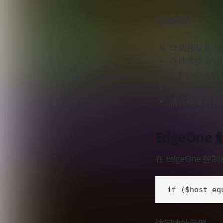
功能说明
自动获取 Bin
自动替换为 U
支持指定分辨
边缘缓存 1 
错误处理与 JS
EdgeOne
在 EdgeOne
if ($host eq