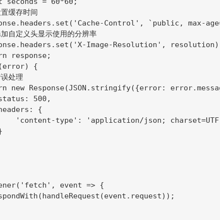
t seconds = 60*60;

 设置缓存时间

onse.headers.set('Cache-Control', `public, max-age
/ 添加自定义头显示使用的分辨率

onse.headers.set('X-Image-Resolution', resolution);
rn response;

error) {

错误处理

rn new Response(JSON.stringify({error: error.messag
status: 500,

eaders: {

    'content-type': 'application/json; charset=UTF-


ener('fetch', event => {

spondWith(handleRequest(event.request));
