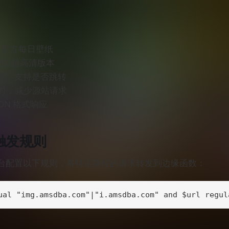
g 官方每日壁纸
HD 超高清版本
率，支持是否跳转
小时，减少源站请求
ON 格式响应
 触发规则
 控制台配置以下规则，将特定路径的请求转发到边缘函数：
ual "img.amsdba.com"|"i.amsdba.com" and $url regul