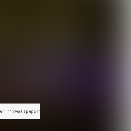
ar "^/wallpaper")