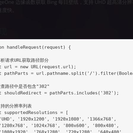
geOne 边缘函数获取 Bing 每日壁纸，支持 UHD 超高清分
速度快。
现
on handleRequest(request) {

 解析请求URL获取路径部分

t url = new URL(request.url);

t pathParts = url.pathname.split('/').filter(Boolea
 检查路径中是否包含"302"

t shouldRedirect = pathParts.includes('302');

 支持的分辨率列表

t supportedResolutions = [

'UHD', '1920x1200', '1920x1080', '1366x768', 

'1280x768', '1024x768', '800x600', '800x480',

'1080x1920', '768x1280', '720x1280', '640x480',
