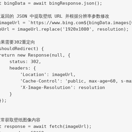
t bingData = await bingResponse.json();

/ 从返回的 JSON 中提取壁纸 URL 并根据分辨率参数修改

imageUrl = `https://www.bing.com${bingData.images[0
eUrl = imageUrl.replace('1920x1080', resolution);

 如果需要302重定向

shouldRedirect) {

return new Response(null, {

    status: 302,

    headers: {

        'Location': imageUrl,

        'Cache-Control': 'public, max-age=60, s-max
        'X-Image-Resolution': resolution

   }

);

/ 正常获取壁纸图像内容

t response = await fetch(imageUrl);
