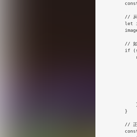
        cons
        /
        let 
        imag
        //
        if (
            
            
            
            
            
            
             
            }
        }

        /
        cons