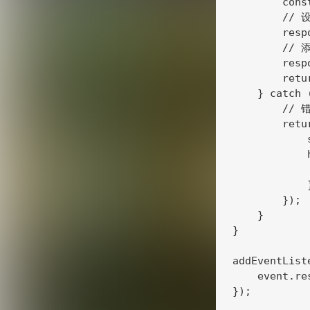
        cons
        //
        resp
        /
        resp
        retu
    } catch (
        // 
        retu
            
            h
            
            }
        });

    }

}

addEventList
    event.re
});