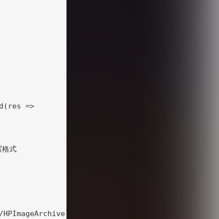
(res => 

写格式

/HPImageArchive.aspx?format=js&idx=0&n=1&mkt=zh-CN