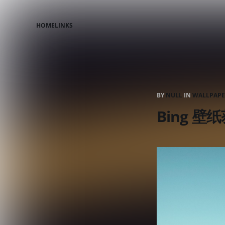
HOME
LINKS
BY
NULL
IN
WALLPAPE
Bing 