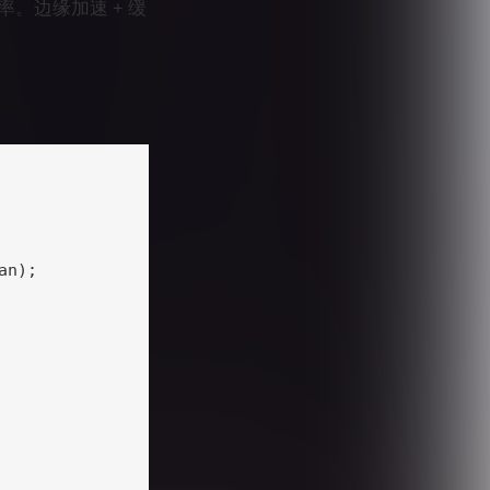
辨率。边缘加速 + 缓
n);
