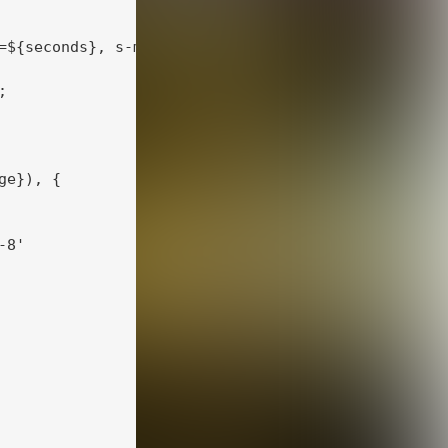
=${seconds}, s-maxage=${seconds}`);



e}), {

8'
