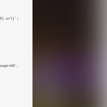
].url}`;

age=60',
