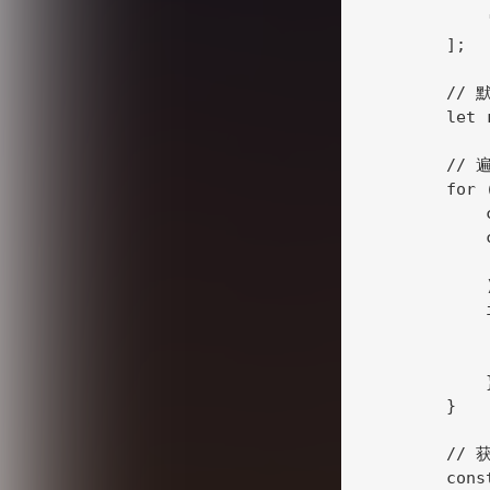
            
        ];

        //
        let 
        
        for 
            
            
            
            )
            
           
          
            }
        }

        //
        cons