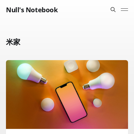
Null's Notebook
米家